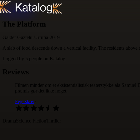
Skip to content
The Platform
Galder Gaztelu-Urrutia
·
2019
A slab of food descends down a vertical facility. The residents above e
Logged by
5
people
on Katalog
Reviews
Filmen minder om et eksistentialistisk teaterstykke ala Samuel Be
præmis gør det ikke noget.
Fejerskov
·
Drama
Science Fiction
Thriller