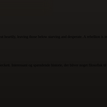
at heartily, leaving those below starving and desperate. A rebellion is 
ckett. Interessant og spændende historie, der bliver noget filosofisk til