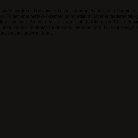
å Nilens Juvel. Hvis man vil have action og eventyr, så er Mumien lig
ier. Filmen er et perfekt eksempel på hvordan du laver et moderne take 
ling elementer. Brendan Fraser er som skabt til rollen, som Rick den hård
uheld vækker Imohotep fra de døde. Det er nu op til Rick og Evelyn at
ang fredags underholdning.