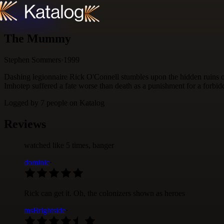
Skip to content
The Mummy
Stephen Sommers
·
1999
Dashing legionnaire Rick O'Connell stumbles upon the hidden ruins of 
Imhotep suffered a fate worse than death as a punishment for a forbi
Logged by
7
people
on Katalog
Reviews
watched like 5 times, banger
dominic
·
Rick can get it. Oh, the colonizers shown as heroes
msBrightside
·