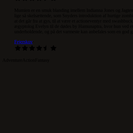
Mumien er en smuk blanding imellem Indianna Jones og Jagten p
lige så skelsættende, som Snyders introduktion af hurtige zomb
at det går fra at gys, til at være et actioneventyr med swashbuck
ægyptolog Evelyn til de dødes by Hamunaptra, hvor hun ved et 
underholdende, og på det varmeste kan anbefales som en god g
Fejerskov
·
Adventure
Action
Fantasy