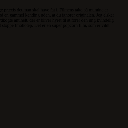
e præcis det man skal have fat i. Filmens take på mumine er
på en gammel kending uden, at du ignorer originalen. Jeg elsker
kogte antihelt, der er bliver hyret til at fører den ung kvindelig
 stoppe Imohotep. Det er en super popcorn film, som er vildt