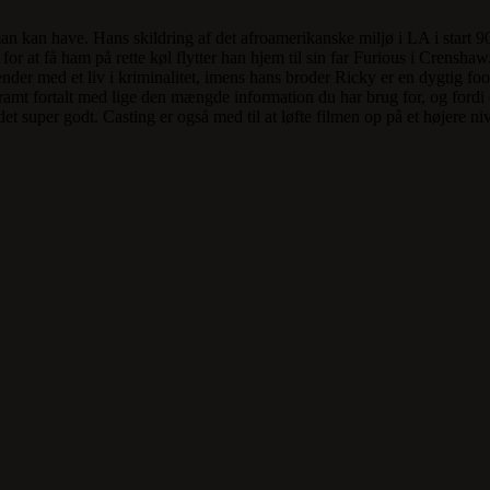
an kan have. Hans skildring af det afroamerikanske miljø i LA i start 90
for at få ham på rette køl flytter han hjem til sin far Furious i Crens
r med et liv i kriminalitet, imens hans broder Ricky er en dygtig footba
amt fortalt med lige den mængde information du har brug for, og fordi det 
er det super godt. Casting er også med til at løfte filmen op på et høje