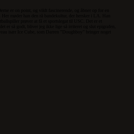
erne er on point, og vildt fascinerende, og åbner op for en
haw. Her møder han den rå bandekultur, der hersker i LA. Han
llspiller prøver at få et sportslegat til USC. Det er et
er så godt, bliver jeg ikke lige så irriteret og slut epigrafen,
re niveau især Ice Cube, som Darren ”Doughboy” bringer noget