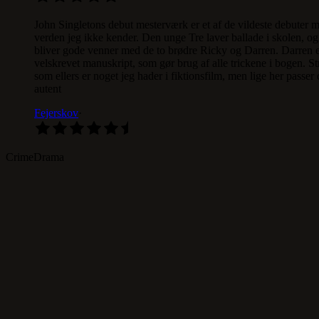
John Singletons debut mesterværk er et af de vildeste debuter m
verden jeg ikke kender. Den unge Tre laver ballade i skolen, og 
bliver gode venner med de to brødre Ricky og Darren. Darren ende
velskrevet manuskript, som gør brug af alle trickene i bogen. Str
som ellers er noget jeg hader i fiktionsfilm, men lige her pass
autent
Fejerskov
·
Crime
Drama