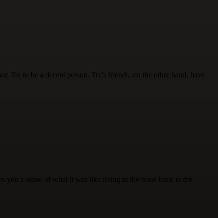
son Tre to be a decent person. Tre's friends, on the other hand, have
s you a sense of what it was like living in the hood back in the