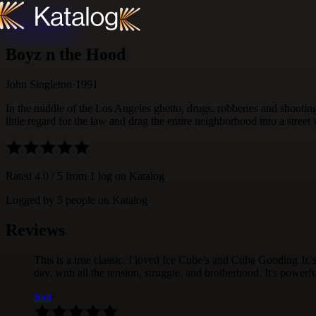
Skip to content
Boyz n the Hood
John Singleton
·
1991
In the middle of the Los Angeles ghetto, drugs, robberies and shootings
little regard for the law and drag the entire neighborhood into a street 
Rated
4.0
/ 5 from
1
log
on Katalog
Logged by
5
people
on Katalog
Reviews
This is a true classic. I loved Ice Cube’s and Cuba Gooding Jr.'
day, with all the tension, struggle, and brotherhood. It's powerfu
root
·