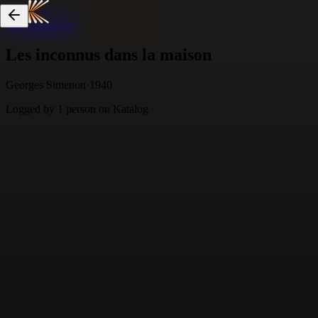
Skip to content
Les inconnus dans la maison
Georges Simenon
·
1940
Logged by
1
person
on Katalog